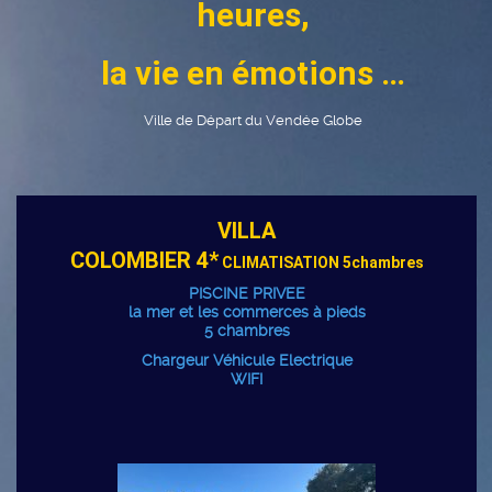
heures,
la vie en émotions …
Ville de Départ du Vendée Globe
VILLA
COLOMBIER 4*
CLIMATISATION 5chambres
PISCINE PRIVEE
la mer et les commerces à pieds
5 chambres
Chargeur Véhicule Electrique
WIFI