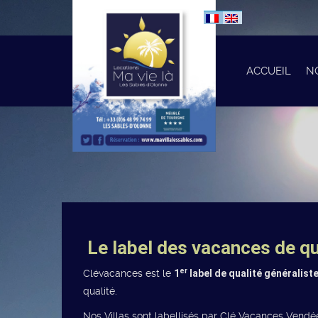
ACCUEIL
N
Le label des vacances de qu
er
Clévacances est le
1
label de qualité généralist
qualité.
Nos Villas sont labellisés par Clé Vacances Vendé