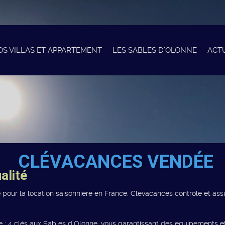
OS VILLAS ET APPARTEMENT
LES SABLES D’OLONNE
ACT
CLÉVACANCES VENDÉE
alité
e
pour la location saisonnière en France. Clévacances contrôle et as
e : 4 clés aux Sables d’Olonne, vous garantissant des équipements et