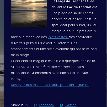
La Plage de Tanchet
située
devant le
Lac de Tanchet
est
une plage de sable fin très
appréciée et prisée. C’est un
spot idéal pour surfer, un lieu
magique pour un petit creux
face à la mer avec des
p’tits restos
très conviviaux
ouverts 7 jours sur 7 d’Avril à Octobre. Des
stationnements et une piste cyclable qui passe le long
de la plage.
Et cet endroit magique est situé à quelques pas de la
Villa TANCHET, villa familiale classée 4 étoiles,
disposant de 4 chambres avec elle aussi une vue
incroyable !
Réservez dès maintenant votre prochain séjour ici
Share it
Facebook
Twitter