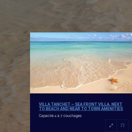
VILLA TANCHET – SEA FRONT VILLA, NEXT
TO BEACH AND NEAR TO TOWN AMENITIES
Capacité 4 à 7 couchages