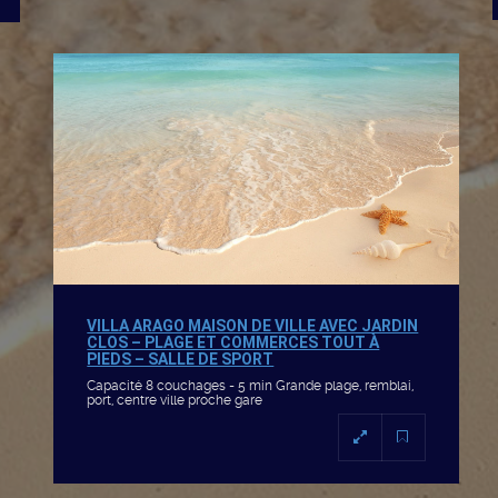
VILLA ARAGO MAISON DE VILLE AVEC JARDIN
CLOS – PLAGE ET COMMERCES TOUT À
PIEDS – SALLE DE SPORT
Capacité 8 couchages - 5 min Grande plage, remblai,
port, centre ville proche gare