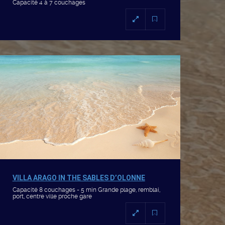
Capacité 4 à 7 couchages
VILLA ARAGO IN THE SABLES D’OLONNE
Capacité 8 couchages - 5 min Grande plage, remblai,
port, centre ville proche gare