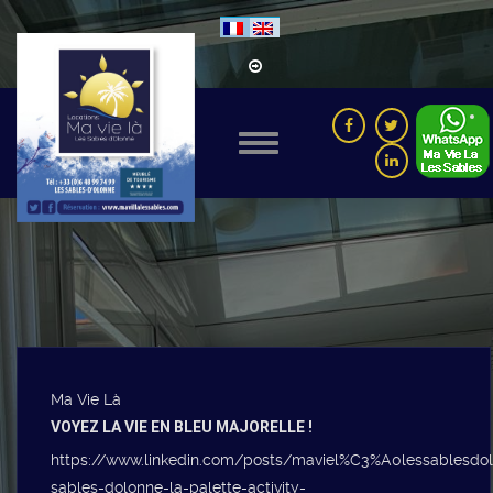
Ma Vie Là
VOYEZ LA VIE EN BLEU MAJORELLE !
https://www.linkedin.com/posts/maviel%C3%A0lessablesdo
sables-dolonne-la-palette-activity-