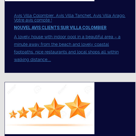
Avis Villa Colombier, Avis Villa Tanchet, Avis Villa Arago,
Votre avis compte !
NOUVEL AVIS CLIENTS SUR VILLA COLOMBIER
A lovely house with indoor pool in a beautiful area – a
minute away from the beach and lovely coastal
footpaths. nice restaurants and local shops all within
walking distance....