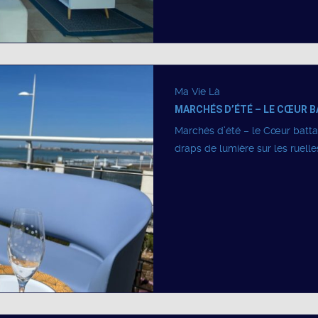
Ma Vie Là
MARCHÉS D’ÉTÉ – LE CŒUR B
Marchés d’été – le Cœur batta
draps de lumière sur les ruelles 