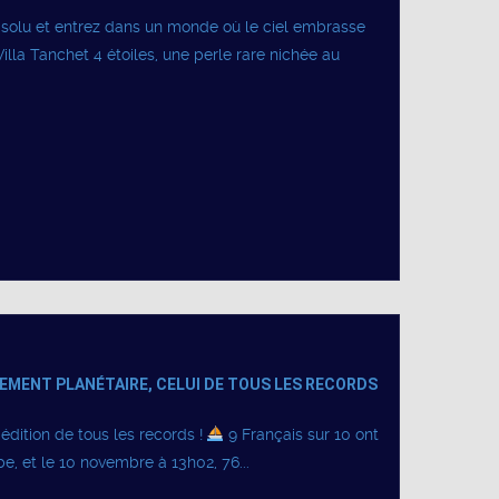
solu et entrez dans un monde où le ciel embrasse
lla Tanchet 4 étoiles, une perle rare nichée au
NEMENT PLANÉTAIRE, CELUI DE TOUS LES RECORDS
édition de tous les records !
9 Français sur 10 ont
, et le 10 novembre à 13h02, 76...