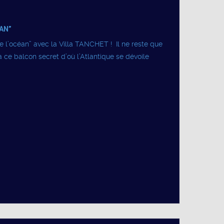
AN”
 l’océan” avec la Villa TANCHET ! Il ne reste que
ce balcon secret d’où l’Atlantique se dévoile