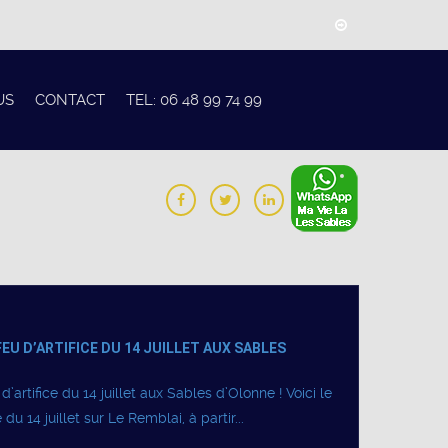
US
CONTACT
TEL: 06 48 99 74 99
FEU D’ARTIFICE DU 14 JUILLET AUX SABLES
artifice du 14 juillet aux Sables d’Olonne ! Voici le
 du 14 juillet sur Le Remblai, à partir...