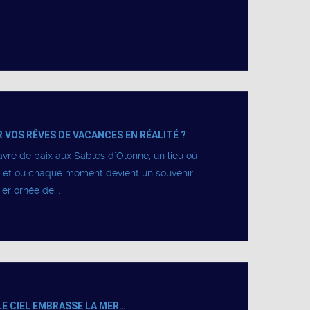
 VOS RÊVES DE VACANCES EN RÉALITÉ ?
vre de paix aux Sables d’Olonne, un lieu où
rt et où chaque moment devient un souvenir
er ornée de...
E CIEL EMBRASSE LA MER…