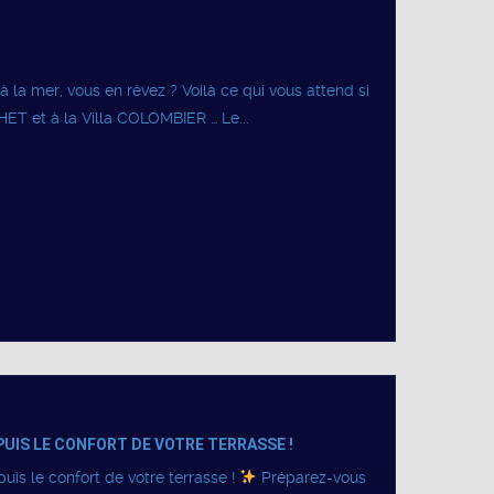
 la mer, vous en rêvez ? Voilà ce qui vous attend si
HET et à la Villa COLOMBIER … Le...
PUIS LE CONFORT DE VOTRE TERRASSE !
is le confort de votre terrasse !
Préparez-vous