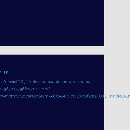
LLE !
sts/maviel%C3%A0lessablesdolonne_aux-sables-
7347983017396609024-rYzv?
um=member_desktop&rcm=ACoAACVjetYB7eUfsgt2FUTBKnin0k3_k_