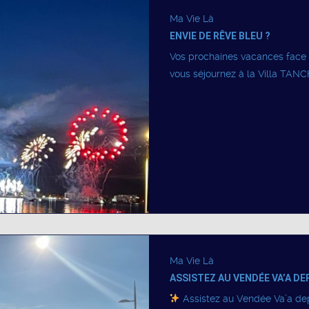
Ma Vie Là
ENVIE DE RÊVE BLEU ?
Vos prochaines vacances face à
vous séjournez à la Villa TANC
Ma Vie Là
ASSISTEZ AU VENDÉE VA’A DE
Assistez au Vendée Va’a depu