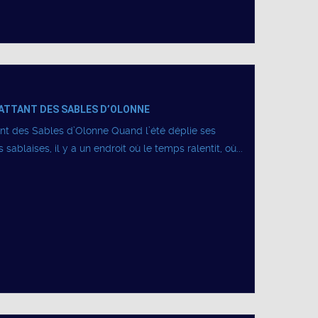
ATTANT DES SABLES D’OLONNE
nt des Sables d’Olonne Quand l’été déplie ses
sablaises, il y a un endroit où le temps ralentit, où...