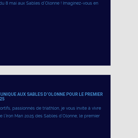
du 8 mai aux Sables d’Olonne ! Imaginez-vous en
UNIQUE AUX SABLES D’OLONNE POUR LE PREMIER
025
tifs, passionnés de triathlon, je vous invite à vivre
de l’Iron Man 2025 des Sables d’Olonne, le premier